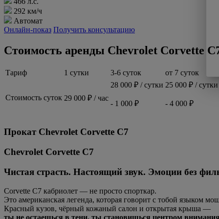
466 л.с.
292 км/ч
Автомат
Онлайн-показ
Получить консультацию
Стоимость аренды Chevrolet Corvette C
Тариф
1 сутки
3-6 суток
от 7 суток
28 000 ₽ / сутки
25 000 ₽ / сутки
Стоимость суток
29 000 ₽ / час
- 1 000 ₽
- 4 000 ₽
Прокат Chevrolet Corvette C7
Chevrolet Corvette C7
Чистая страсть. Настоящий звук. Эмоции без фил
Corvette C7 кабриолет — не просто спорткар.
Это американская легенда, которая говорит с тобой языком мо
Красный кузов, чёрный кожаный салон и открытая крыша —
ты не остаешься в тени, ты становишься центром внимания