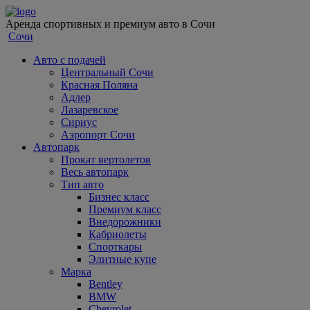
Аренда спортивных и премиум авто в Сочи
Сочи
Авто с подачей
Центральный Сочи
Красная Поляна
Адлер
Лазаревское
Сириус
Аэропорт Сочи
Автопарк
Прокат вертолетов
Весь автопарк
Тип авто
Бизнес класс
Премиум класс
Внедорожники
Кабриолеты
Спорткары
Элитные купе
Марка
Bentley
BMW
Chevrolet