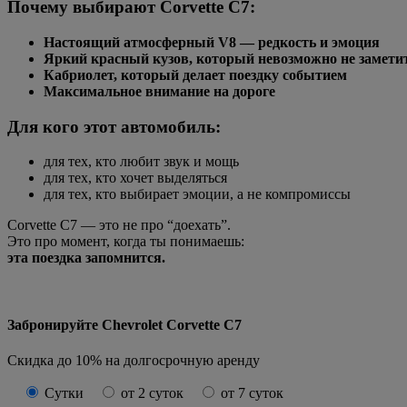
Почему выбирают Corvette C7:
Настоящий атмосферный V8 — редкость и эмоция
Яркий красный кузов, который невозможно не замети
Кабриолет, который делает поездку событием
Максимальное внимание на дороге
Для кого этот автомобиль:
для тех, кто любит звук и мощь
для тех, кто хочет выделяться
для тех, кто выбирает эмоции, а не компромиссы
Corvette C7 — это не про “доехать”.
Это про момент, когда ты понимаешь:
эта поездка запомнится.
Забронируйте Chevrolet Corvette C7
Скидка до 10% на долгосрочную аренду
Сутки
от 2 суток
от 7 суток