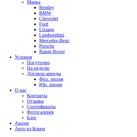
Марка
Bentley
BMW
Chevrolet
Ford
Lixiang
Lamborghini
Mercedes-Benz
Porsche
Range Rover
Условия
Посуточно
На неделю
Договор аренды
Физ. лицам
Юр. лицам
О нас
Контакты
Отзывы
Сертификаты
Фотогалерея
Блог
Акции
Авто из Кореи