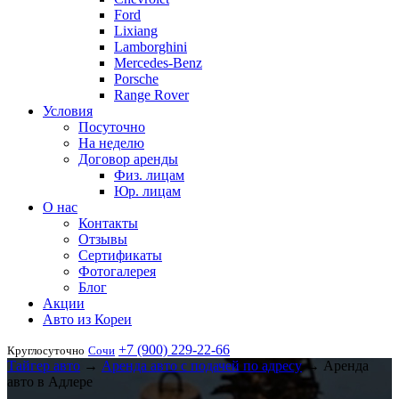
Ford
Lixiang
Lamborghini
Mercedes-Benz
Porsche
Range Rover
Условия
Посуточно
На неделю
Договор аренды
Физ. лицам
Юр. лицам
О нас
Контакты
Отзывы
Сертификаты
Фотогалерея
Блог
Акции
Авто из Кореи
+7 (900) 229-22-66
Круглосуточно
Сочи
Тайгер авто
→
Аренда авто с подачей по адресу
→
Аренда
авто в Адлере