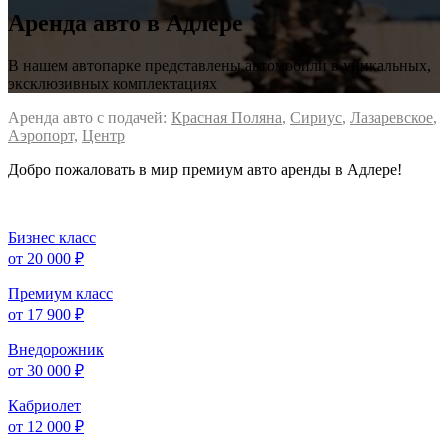
Аренда авто в Адлере
В нашем автопарке представлены автомобили в уникальных,
эксклюзивных комплектациях
Аренда авто с подачей:
Красная Поляна
,
Сириус
,
Лазаревское
,
Аэропорт,
Центр
Добро пожаловать в мир премиум авто аренды в Адлере!
Бизнес класс
от 20 000 ₽
Премиум класс
от 17 900 ₽
Внедорожник
от 30 000 ₽
Кабриолет
от 12 000 ₽