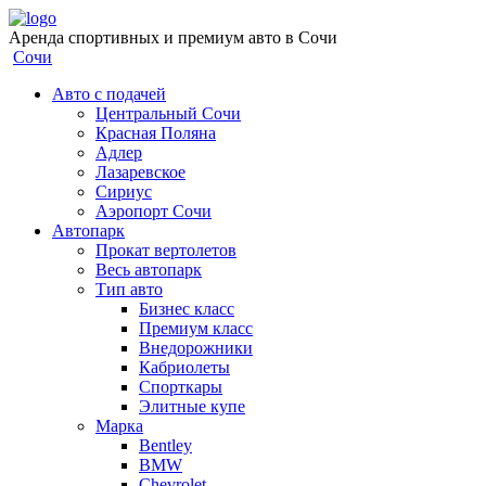
Аренда спортивных и премиум авто в Сочи
Сочи
Авто с подачей
Центральный Сочи
Красная Поляна
Адлер
Лазаревское
Сириус
Аэропорт Сочи
Автопарк
Прокат вертолетов
Весь автопарк
Тип авто
Бизнес класс
Премиум класс
Внедорожники
Кабриолеты
Спорткары
Элитные купе
Марка
Bentley
BMW
Chevrolet