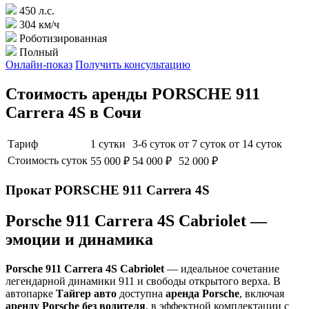
450 л.с.
304 км/ч
Роботизированная
Полный
Онлайн-показ
Получить консультацию
Стоимость аренды PORSCHE 911
Carrera 4S в Сочи
Тариф
1 сутки
3-6 суток
от 7 суток
от 14 суток
Стоимость суток
55 000 ₽
54 000 ₽
52 000 ₽
Прокат PORSCHE 911 Carrera 4S
Porsche 911 Carrera 4S Cabriolet —
эмоции и динамика
Porsche 911 Carrera 4S Cabriolet
— идеальное сочетание
легендарной динамики 911 и свободы открытого верха. В
автопарке
Тайгер авто
доступна
аренда Porsche
, включая
аренду Porsche без водителя
, в эффектной комплектации с