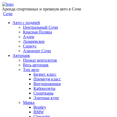
Аренда спортивных и премиум авто в Сочи
Сочи
Авто с подачей
Центральный Сочи
Красная Поляна
Адлер
Лазаревское
Сириус
Аэропорт Сочи
Автопарк
Прокат вертолетов
Весь автопарк
Тип авто
Бизнес класс
Премиум класс
Внедорожники
Кабриолеты
Спорткары
Элитные купе
Марка
Bentley
BMW
Chevrolet