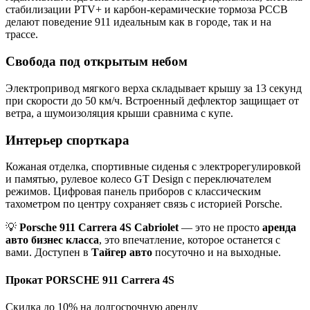
стабилизации PTV+ и карбон-керамические тормоза PCCB
делают поведение 911 идеальным как в городе, так и на
трассе.
Свобода под открытым небом
Электропривод мягкого верха складывает крышу за 13 секунд
при скорости до 50 км/ч. Встроенный дефлектор защищает от
ветра, а шумоизоляция крыши сравнима с купе.
Интерьер спорткара
Кожаная отделка, спортивные сиденья с электрорегулировкой
и памятью, рулевое колесо GT Design с переключателем
режимов. Цифровая панель приборов с классическим
тахометром по центру сохраняет связь с историей Porsche.
💡
Porsche 911 Carrera 4S Cabriolet
— это не просто
аренда
авто бизнес класса
, это впечатление, которое останется с
вами. Доступен в
Тайгер авто
посуточно и на выходные.
Прокат PORSCHE 911 Carrera 4S
Скидка до 10% на долгосрочную аренду