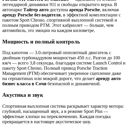
легендарной динамики 911 и свободы открытого верха. В
автопарке
Тайгер авто
доступна
аренда Porsche
, включая
аренду Porsche без водителя
, в эффектной комплектации с
пакетом Sport Chrono, спортивной выхлопной системой и
полным приводом PTM. Этот кабриолет — больше, чем
автомобиль, это эмоции на каждом километре.
Мощность и полный контроль
Под капотом — 3.0-литровый оппозитный двигатель с
двойным турбонаддувом мощностью 450 л.с. Разгон до 100
км/ч — всего 3,8 секунды, благодаря системе Launch Control и
пакету Sport Chrono. Полный привод Porsche Traction
Management (PTM) обеспечивает уверенное сцепление даже
на серпантинах или мокрой дороге, что делает
аренду авто
бизнес класса в Сочи
безопасной и динамичной.
Акустика и звук
Спортивная выхлопная система раскрывает характер мотора:
глубокий, насыщенный звук, а в режиме Sport Plus —
эффектные хлопки на переключениях. Каждая поездка
превращается в настоящее акустическое шоу.