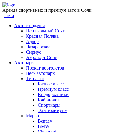
Аренда спортивных и премиум авто в Сочи
Сочи
Авто с подачей
Центральный Сочи
Красная Поляна
Адлер
Лазаревское
Сириус
Аэропорт Сочи
Автопарк
Прокат вертолетов
Весь автопарк
Тип авто
Бизнес класс
Премиум класс
Внедорожники
Кабриолеты
Спорткары
Элитные купе
Марка
Bentley
BMW
Chevrolet