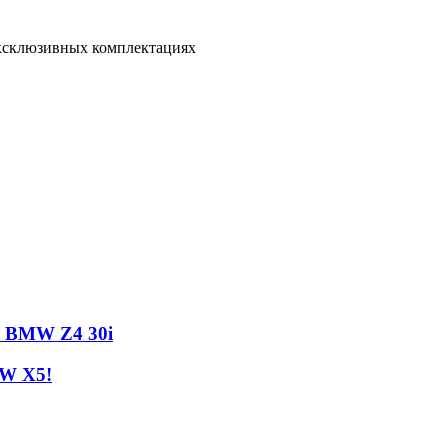
эксклюзивных комплектациях
й BMW Z4 30i
MW X5!